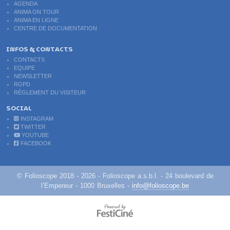
AGENDA
ANIMA ON TOUR
ANIMA EN LIGNE
CENTRE DE DOCUMENTATION
INFOS & CONTACTS
CONTACTS
EQUIPE
NEWSLETTER
RGPD
RÈGLEMENT DU VISITEUR
SOCIAL
INSTAGRAM
TWITTER
YOUTUBE
FACEBOOK
© Folioscope 2018 - 2026 - Folioscope a.s.b.l. - 24 boulevard de
l’Empereur - 1000 Bruxelles -
info@folioscope.be